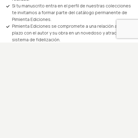
Si tu manuscrito entra en el perfil de nuestras colecciones
te invitamos a formar parte del catálogo permanente de
Pimienta Ediciones.
Pimienta Ediciones se compromete a una relación a largo
plazo con el autor y su obra en un novedoso y atractivo
sistema de fidelización.
El autor conservará sus derechos sobre cada obra.
Cada autor obtiene un paquete personalizado según su
presupuesto con garantías de continuidad en cualquier
momento que decida.
Planificas tu inversión y nosotros hacemos el resto.
Todos los servicios se pueden pagar en cuotas
mensuales.
Por ser autor de Pimienta Ediciones obtienes un
descuento del 50% como alumno de Academia Oralitura
en un curso de tu elección.
Recibe tu presupuesto a tu medida en menos de 48
horas.