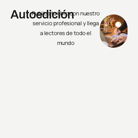
Autoedición
Publica tu libro con nuestro
servicio profesional y llega
a lectores de todo el
mundo