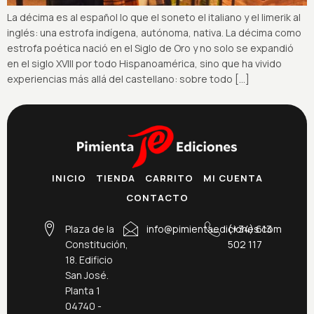
La décima es al español lo que el soneto el italiano y el limerik al
inglés: una estrofa indígena, autónoma, nativa. La décima como
estrofa poética nació en el Siglo de Oro y no solo se expandió
en el siglo XVIII por todo Hispanoamérica, sino que ha vivido
experiencias más allá del castellano: sobre todo […]
INICIO
TIENDA
CARRITO
MI CUENTA
CONTACTO
Plaza de la
info@pimientaediciones.com
(+34) 613
Constitución,
502 117
18. Edificio
San José.
Planta 1
04740 -